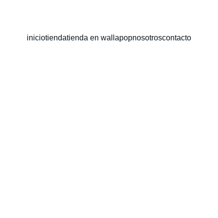
inicio
tienda
tienda en wallapop
nosotros
contacto
Lebril
barro 